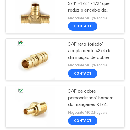
3/4" ×1/2 ' ×1/2” que
reduz o encaixe de
24
tubulação do T
Negotiate MOQ:Negocie
CONTACT
Pex Barb Fitting
3/4" reto forjado”
acoplamento ×3/4 de
diminuição de cobre
Negotiate MOQ:Negocie
CONTACT
19
Válvula de ângulo
3/4" de cobre
personalizado” homem
de bronze
do manganês X1/2
rosquearam o adaptador
Negotiate MOQ:Negocie
CONTACT