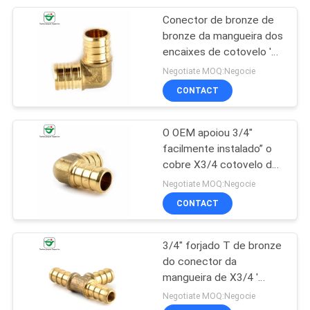
Conector de bronze de
26
bronze da mangueira dos
encaixes de cotovelo '
Mini Ball Valve
X3/4” de CUPC 1/2
Negotiate MOQ:Negocie
CONTACT
O OEM apoiou 3/4"
facilmente instalado” o
cobre X3/4 cotovelo de
25
90 graus
Negotiate MOQ:Negocie
Conector de bronze
CONTACT
da mangueira
3/4" forjado T de bronze
do conector da
mangueira de X3/4 '
X1/2” sem chumbo
Negotiate MOQ:Negocie