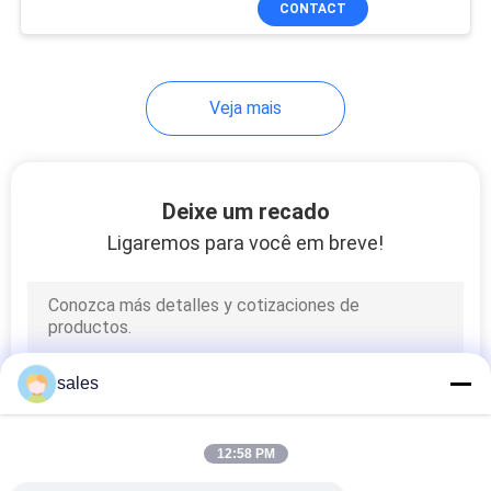
CONTACT
28
Prendedor de cobre
do martelo de água
Veja mais
Deixe um recado
Ligaremos para você em breve!
2
Distribuidor da água
de Pex
sales
12:58 PM
14