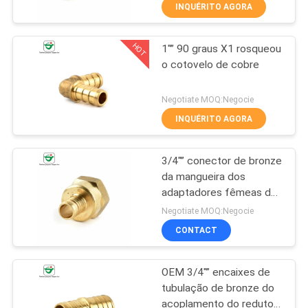
CONTROLE
INQUÉRITO AGORA
DA
HOT
1"” 90 graus X1 rosqueou
QUALIDADE
10
o cotovelo de cobre
Encaixes de
CONTACTE-
Negotiate MOQ:Negocie
tubulação do ajuste
NOS
INQUÉRITO AGORA
do impulso
3/4"” conector de bronze
NOTÍCIA
da mangueira dos
adaptadores fêmeas de
28
PEÇA
bronze de FNPT X1/2
Negotiate MOQ:Negocie
Válvula de bola sem
UMAS
CONTACT
CITAÇÕES
chumbo
OEM 3/4"” encaixes de
tubulação de bronze do
MAPA
acoplamento do redutor