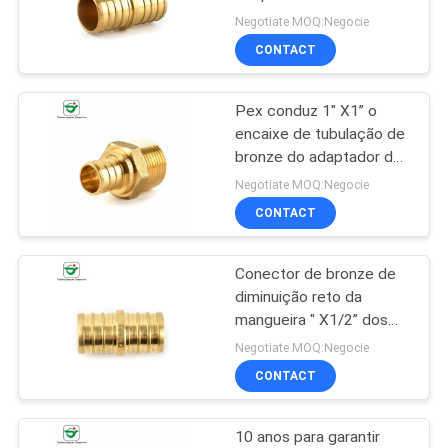
do conector da
DO
Negotiate MOQ:Negocie
mangueira X1/2
CONTACT
SITE
27
Válvula de parada
Pex conduz 1" X1” o
PRIVACY
encaixe de tubulação de
de bronze
POLICY
bronze do adaptador do
homem MNPT
Negotiate MOQ:Negocie
CONTACT
Conector de bronze de
30
diminuição reto da
Mangueira de
mangueira " X1/2” dos
acoplamentos 1/2
Negotiate MOQ:Negocie
bronze flexível
CONTACT
10 anos para garantir